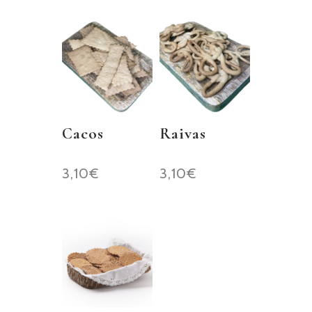
Cacos
Raivas
3,10
€
3,10
€